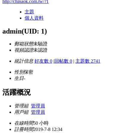
http://chinaok.com.tw/?1
主題
個人資料
admin
(UID: 1)
郵箱狀態
未驗證
視頻認證
未認證
統計信息
好友數 0
|
回帖數 0
|
主題數 2741
性別
保密
生日
-
活躍概況
管理組
管理員
用戶組
管理員
在線時間
50 小時
註冊時間
2019-7-8 12:34