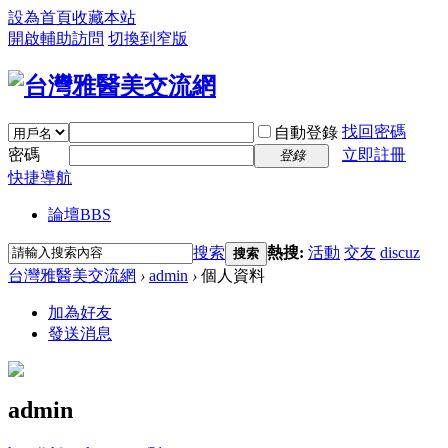
設為首頁
收藏本站
開啟輔助訪問
切換到窄版
找回密碼
自動登錄
密碼
立即註冊
登錄
快捷導航
論壇
BBS
搜索
熱搜:
活動
交友
discuz
搜索
台灣雅醫美交流網
›
admin
›
個人資料
加為好友
發送消息
admin