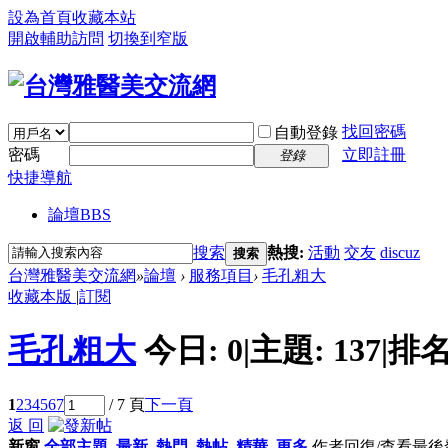
設為首頁
收藏本站
開啟輔助訪問
切換到窄版
找回密碼
自動登錄
密碼
立即註冊
登錄
快捷導航
論壇
BBS
搜索
熱搜:
活動
交友
discuz
搜索
台灣雅醫美交流網
»
論壇
›
服務項目
›
毛孔粗大
收藏本版
|
訂閱
毛孔粗大
今日:
0
|
主題:
137
|
排名
1
2
3
4
5
6
7
/ 7 頁
下一頁
返 回
新窗
全部主題
最新
熱門
熱帖
精華
更多
作者
回復/查看
最後