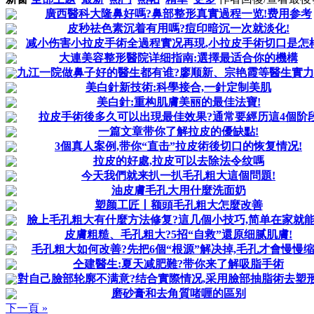
廣西醫科大隆鼻好嗎?鼻部整形真實過程一览!费用参考
皮秒祛色素沉着有用嗎?痘印暗沉一次就淡化!
减小伤害小拉皮手術全過程實况再現,小拉皮手術切口是怎
大連美容整形醫院详细指南:選擇最适合你的機構
九江一院做鼻子好的醫生都有谁?廖顺新、宗艳霞等醫生實力
美白針新技術:科學接合,一針定制美肌
美白針:重构肌膚美丽的最佳法寶!
拉皮手術後多久可以出現最佳效果?通常要經历這4個阶
一篇文章带你了解拉皮的優缺點!
3個真人案例,带你“直击”拉皮術後切口的恢复情况!
拉皮的好處,拉皮可以去除法令纹嗎
今天我們就来扒一扒毛孔粗大這個問題!
油皮膚毛孔大用什麼洗面奶
塑颜工匠丨额頭毛孔粗大怎麼改善
臉上毛孔粗大有什麼方法修复?這几個小技巧,简单在家就能
皮膚粗糙、毛孔粗大?5招“自救”還原细腻肌膚!
毛孔粗大如何改善?先把6個“根源”解决掉,毛孔才會慢慢
仝建醫生:夏天减肥難?带你来了解吸脂手術
對自己臉部轮廓不满意?结合實際情况,采用臉部抽脂術去塑
磨砂膏和去角質啫喱的區别
下一頁 »