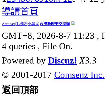
導讀首頁
Archiver
|
手機版
|
小黑屋
|
台灣雅醫美交流網
GMT+8, 2026-8-7 11:23
, 
4 queries , File On.
Powered by
Discuz!
X3.3
© 2001-2017
Comsenz Inc.
返回頂部